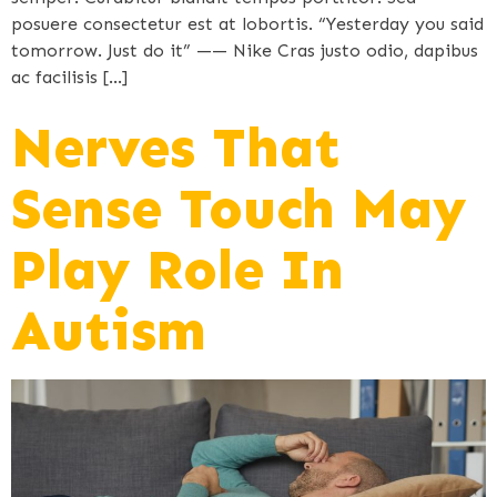
posuere consectetur est at lobortis. “Yesterday you said
tomorrow. Just do it” —— Nike Cras justo odio, dapibus
ac facilisis […]
Nerves That
Sense Touch May
Play Role In
Autism